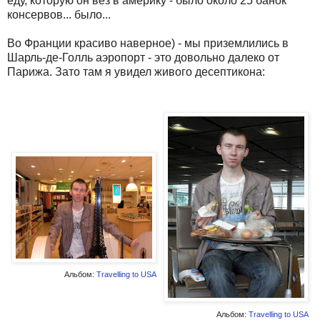
еду, которую он вез в америку - было около 25 банок
консервов... было...
Во Франции красиво наверное) - мы приземлились в
Шарль-де-Голль аэропорт - это довольно далеко от
Парижа. Зато там я увидел живого десептикона:
Альбом:
Travelling to USA
Альбом:
Travelling to USA