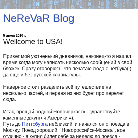
NeReVaR Blog
5 июня 2010 г.
Wellcome to USA!
Привет мой уютненький дневничок, наконец-то я нашел
время когда могу написать несколько сообщений в свой
бложек. Сразу оговорюсь, что печатаю сюда с нетбука(!),
да еще и без русской клавиатуры.
Наверное стоит разделить всё путешествие на
несколько частей, и первая из них будет про перелет
сюда.
Итак, прощай родной Новочеркасск - здравствуйте
каменные джунгли Америки =).
Путь до
Питтсбурга
неблизкий, и начался он с поезда в
Москву. Поезд хороший, "Новороссийск-Москва", все
отлично - я купил билет себе за неделю до поезда -