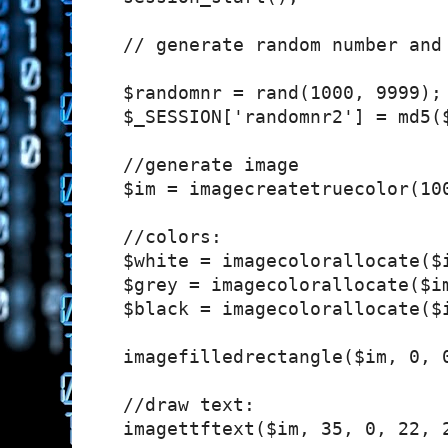
 // generate random number and 
 $randomnr = rand(1000, 9999);

 $_SESSION['randomnr2'] = md5($
 //generate image

 $im = imagecreatetruecolor(100
 //colors:

 $white = imagecolorallocate($i
 $grey = imagecolorallocate($im
 $black = imagecolorallocate($i
 imagefilledrectangle($im, 0, 0
 //draw text:

 imagettftext($im, 35, 0, 22, 2