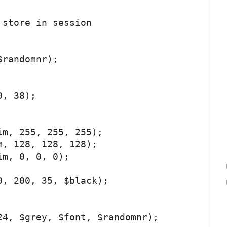
store in session

randomnr);

, 38);

m, 255, 255, 255);

, 128, 128, 128);

m, 0, 0, 0);

, 200, 35, $black);

4, $grey, $font, $randomnr);
