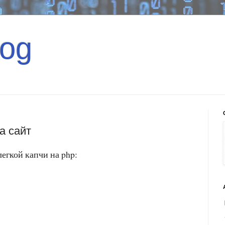
og
а сайт
егкой капчи на php: