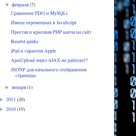
февраля
(7)
▼
Сравнение PDO и MySQLi
Имена переменных в JavaScript
Простая и красивая PHP капча на сайт
Base64 quirks
iPad и гарантия Apple
AjaxUpload через AJAX не работает?
JSONP для начального отображения
страницы
января
(1)
►
2011
(20)
►
2010
(19)
►