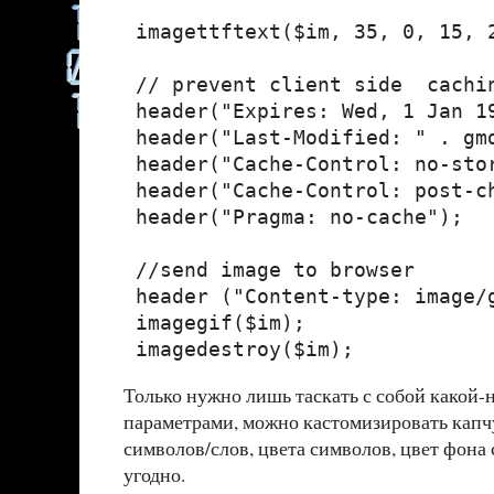
 imagettftext($im, 35, 0, 15, 2
 // prevent client side  cachin
 header("Expires: Wed, 1 Jan 19
 header("Last-Modified: " . gmd
 header("Cache-Control: no-stor
 header("Cache-Control: post-ch
 header("Pragma: no-cache");

 //send image to browser

 header ("Content-type: image/g
 imagegif($im);

Только нужно лишь таскать с собой какой-
параметрами, можно кастомизировать капчу
символов/слов, цвета символов, цвет фона с
угодно.