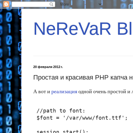
NeReVaR Bl
20 февраля 2012 г.
Простая и красивая PHP капча н
А вот и
реализация
одной очень простой и л
 //path to font:

 $font = '/var/www/font.ttf';

 session_start();
