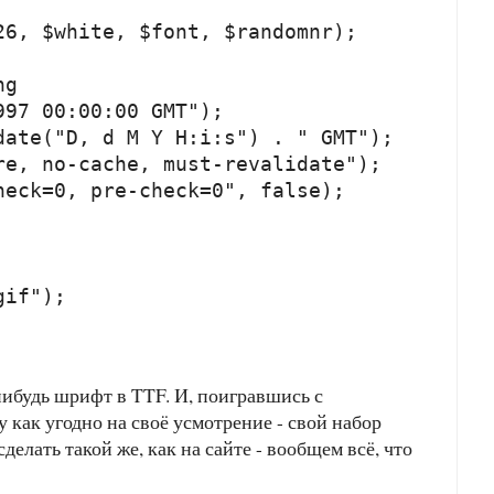
6, $white, $font, $randomnr);

g

97 00:00:00 GMT");

ate("D, d M Y H:i:s") . " GMT");

e, no-cache, must-revalidate");

eck=0, pre-check=0", false);

if");

нибудь шрифт в TTF. И, поигравшись с
 как угодно на своё усмотрение - свой набор
делать такой же, как на сайте - вообщем всё, что