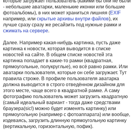
которые загружает пользователь (какими бы они не были
- небольшие аватарки, маленькие иконки или большие
фотоальбомы), в них может храниться лишняя (
EXIF
например, или
скрытые архивы внутри файлов
), их
лучше сразу сразу же ресайзить под нужные рамки и
сжимать на сервере
.
Далее. Например какая-нибудь картинка, пусть даже
картинка к новости, которая выводится в списке
новостей на сайте. В общем списке новостей эта
картинка попадает в какие-то рамки (квадратная,
прямоугольные, полукруглые), но всё равно рамки. Или
аватарки пользователя, которые он себе загружает. Тут
правила строже. В профиле пользователя аватарка
должна выводится в строго отведённом дизайном для
этого месте, чаще всего в квадратной рамке. А саму
фотографию пользователь может загрузить квадратную
(самый идеальный вариант - тогда даже средствами
браузера(sic!) можно будет изменять картинку) или
прямоугольную (например с фотоаппарата) или вообще,
издеваясь, загрузить длинную прямоугольную картинку
(вертикальную, горизонтальную, пофик).